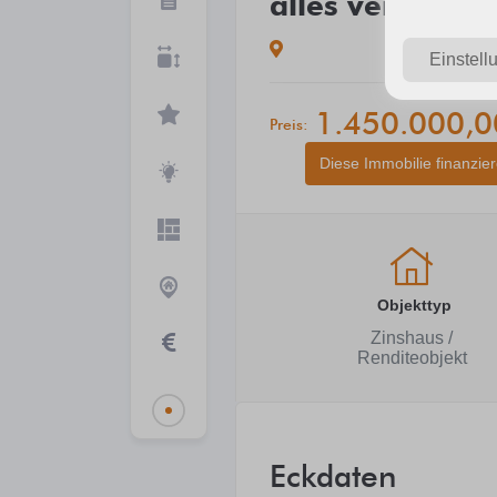
alles vermietet!
Einstell
1.450.000,0
Preis:
Diese Immobilie finanzie
Objekttyp
Zinshaus /
Renditeobjekt
Eckdaten