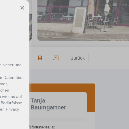
✕
zurück
Merken
 sicher und
ir Daten über
tner,
schen
 wir uns auf
Tanja
 Bedürfnisse
Baumgartner
ren Privacy
E-Mail:
tb@fortuna-real.at