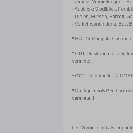
- Zimmer Vermietungen - 
- Ausblick: Stadtblick, Fernbl
- Dielen, Fliesen, Parkett, G
- Verkehrsanbindung: Bus, 
* EG: Nutzung als Gastron
* OG1: Gastronomie Toilette
vermietet
* OG2: Unterkünfte - ZIMMER
* Dachgeschoß Penthousewoh
vermietet !
Der Vermittler ist als Doppelm