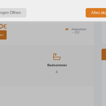
ungen Öffnen
Alles ak
0€
Angesehen
– 122
ren
Badezimmer
4