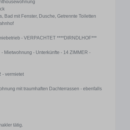
Penthousewohnung
ick
as, Bad mit Fenster, Dusche, Getrennte Toiletten
Bahnhof
omiebetrieb - VERPACHTET ****DIRNDLHOF***
n - Mietwohnung - Unterkünfte - 14 ZIMMER -
 - vermietet
nung mit traumhaften Dachterrassen - ebenfalls
akler tätig.