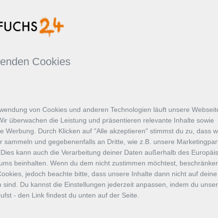
wenden Cookies
wendung von Cookies und anderen Technologien läuft unsere Webseite
Wir überwachen die Leistung und präsentieren relevante Inhalte sowie
te Werbung. Durch Klicken auf "Alle akzeptieren" stimmst du zu, dass w
r sammeln und gegebenenfalls an Dritte, wie z.B. unsere Marketingpar
 Dies kann auch die Verarbeitung deiner Daten außerhalb des Europäi
Teilen
aums beinhalten. Wenn du dem nicht zustimmen möchtest, beschränken
ookies, jedoch beachte bitte, dass unsere Inhalte dann nicht auf deine
 sind. Du kannst die Einstellungen jederzeit anpassen, indem du unse
eliebtem
Datum: 18.06.2025
fst - den Link findest du unten auf der Seite.
 Rendite**