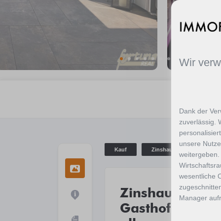
Wir ver
Dank der Ver
zuverlässig. 
personalisier
unsere Nutze
Kauf
Zinshaus / Renditeobjekt
weitergeben.
Wirtschaftsr
wesentliche C
zugeschnitten
Zinshaus mit b
Manager aufru
Gasthof **13 %