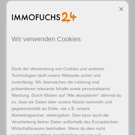
Objekttyp
✕
Wohnung
Eckdaten
Wir verwenden Cookies
Immobilien-ID:
5156/11366
2
Wohnfläche:
116.74m
Dank der Verwendung von Cookies und anderen
Technologien läuft unsere Webseite sicher und
zuverlässig. Wir überwachen die Leistung und
präsentieren relevante Inhalte sowie personalisierte
Werbung. Durch Klicken auf "Alle akzeptieren" stimmst du
zu, dass wir Daten über unsere Nutzer sammeln und
Beschreibung
gegebenenfalls an Dritte, wie z.B. unsere
Marketingpartner, weitergeben. Dies kann auch die
Verarbeitung deiner Daten außerhalb des Europäischen
Eine Luxuswohnung am Ossiachersee welche
Wirtschaftsraums beinhalten. Wenn du dem nicht
sich auch zur ganzjährigen Bewohnung eignet -
zustimmen möchtest, beschränken wir uns auf