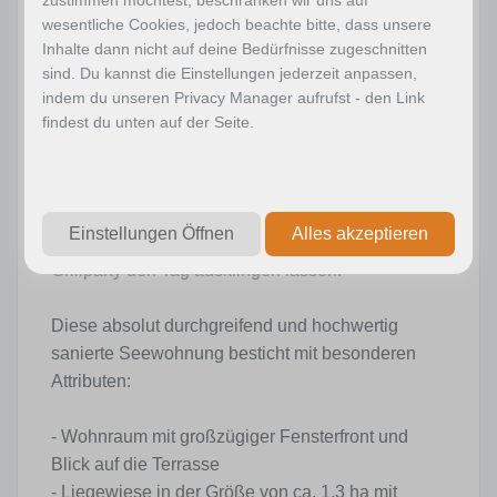
lassen Sie diesen Traum wahr werden!
wesentliche Cookies, jedoch beachte bitte, dass unsere
Inhalte dann nicht auf deine Bedürfnisse zugeschnitten
sind. Du kannst die Einstellungen jederzeit anpassen,
Die Wohnung liegt im Erdgeschoss einer
indem du unseren Privacy Manager aufrufst - den Link
Wohnanlage mit einer wunderschön gepflegten,
findest du unten auf der Seite.
saftigen Liegewiese und privatem, direktem
Seezugang. Von der eigenen Terrasse aus
können Sie den See erblicken und gemütliche
Stunden in der Abendsonne genießen, wenn Sie
Einstellungen Öffnen
Alles akzeptieren
mit Ihrer Familie und Freunden bei einer
Grillparty den Tag ausklingen lassen.
Diese absolut durchgreifend und hochwertig
sanierte Seewohnung besticht mit besonderen
Attributen:
- Wohnraum mit großzügiger Fensterfront und
Blick auf die Terrasse
- Liegewiese in der Größe von ca. 1,3 ha mit