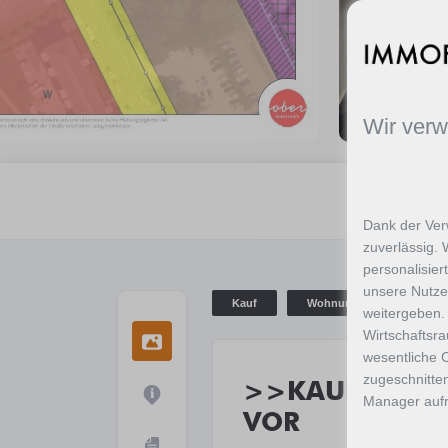
Wir ver
Dank der Ver
zuverlässig. 
personalisier
unsere Nutze
Kauf
Wohnung
weitergeben.
Wirtschaftsr
wesentliche C
zugeschnitten
>>KAUFANBOT
Manager aufru
VOR