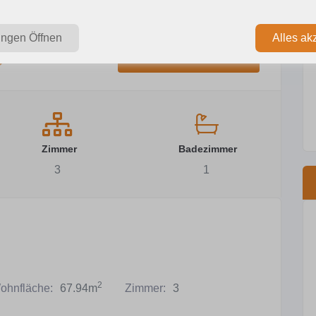
ungen Öffnen
Alles ak
€
Diese Immobilie finanzieren
Zimmer
Badezimmer
3
1
2
ohnfläche:
67.94m
Zimmer:
3