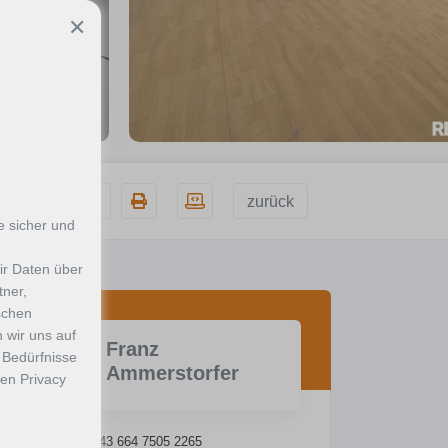
✕
zurück
Merken
 sicher und
ir Daten über
tner,
schen
 wir uns auf
Franz
 Bedürfnisse
Ammerstorfer
ren Privacy
Telefon:
+43 664 7505 2265