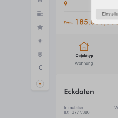
Einstell
185.000,00
Preis:
Objekttyp
Wohnung
Eckdaten
Immobilien-
W
ID:
3777/380